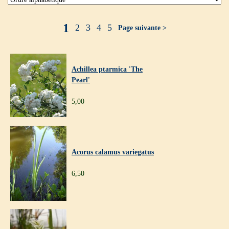
1
2
3
4
5
Page suivante >
Achillea ptarmica 'The
Pearl'
5,00
Acorus calamus variegatus
6,50