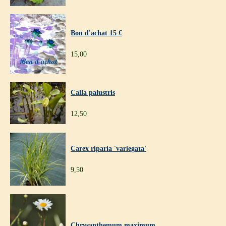
Bon d'achat 15 €
15,00
Calla palustris
12,50
Carex riparia 'variegata'
9,50
Chrysanthemum maximum