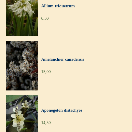
Allium triquetrum
6,50
Amelanchier canadensis
15,00
Aponogeton distachyos
14,50