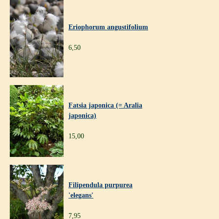
Eriophorum angustifolium
6,50
Fatsia japonica (= Aralia
japonica)
15,00
Filipendula purpurea
'elegans'
7,95