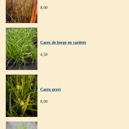
8,00
Carex de berge en variétés
4,50
Carex grayi
8,00