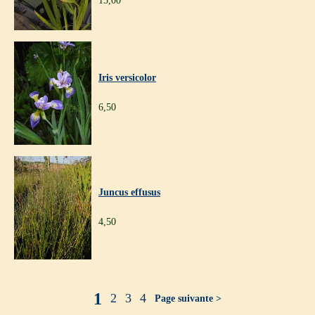
15,00
Iris versicolor
6,50
Juncus effusus
4,50
1
2
3
4
Page suivante >