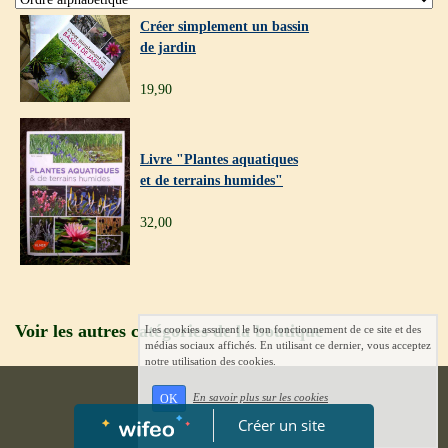
Créer simplement un bassin
de jardin
19,90
Livre "Plantes aquatiques
et de terrains humides"
32,00
Voir les autres catégories de la boutique
Les cookies assurent le bon fonctionnement de ce site et des
médias sociaux affichés. En utilisant ce dernier, vous acceptez
notre utilisation des cookies.
En savoir plus sur les cookies
OK
Créer un site