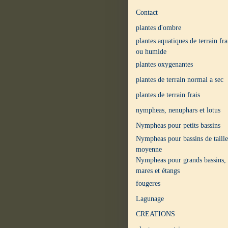
Contact
plantes d'ombre
plantes aquatiques de terrain fra
ou humide
plantes oxygenantes
plantes de terrain normal a sec
plantes de terrain frais
nympheas, nenuphars et lotus
Nympheas pour petits bassins
Nympheas pour bassins de taille
moyenne
Nympheas pour grands bassins,
mares et étangs
fougeres
Lagunage
CREATIONS