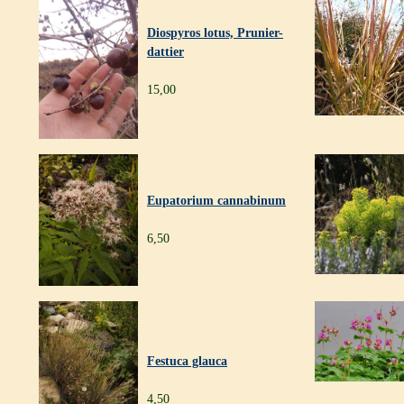
Diospyros lotus, Prunier-
dattier
15,00
Eupatorium cannabinum
6,50
Festuca glauca
4,50