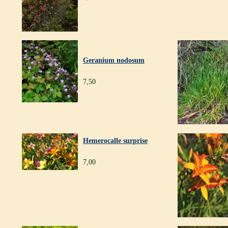
Geranium nodosum
7,50
Hemerocalle surprise
7,00