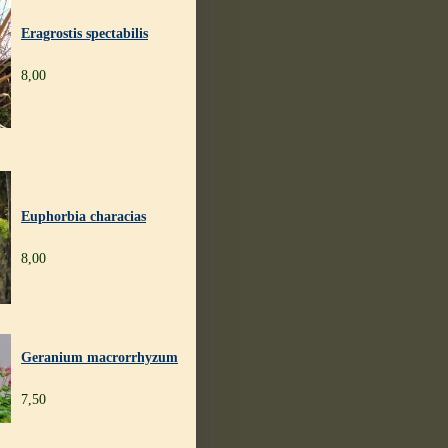
Eragrostis spectabilis
8,00
Euphorbia characias
8,00
Geranium macrorrhyzum
7,50