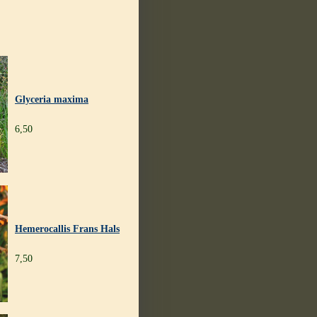
Glyceria maxima
6,50
Hemerocallis Frans Hals
7,50