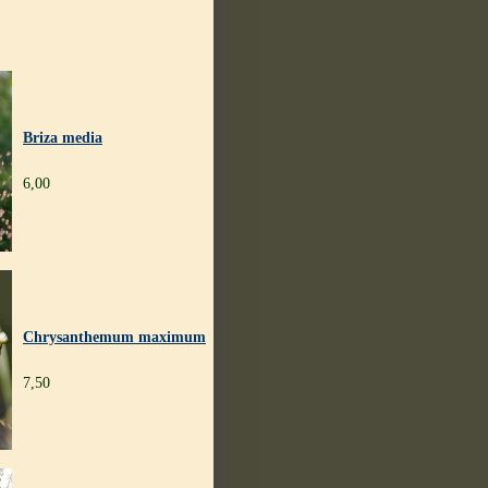
Briza media
6,00
Chrysanthemum maximum
7,50