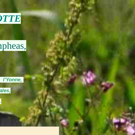
OTTE
mpheas,
s l'Yonne,
ales,
.