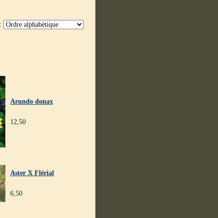
 :
Arundo donax
12,50
Aster X Flérial
6,50