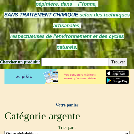
pépinière, dans l'Yonne,
SANS TRAITEMENT CHIMIQUE
selon des techniques
artisanales,
respectueuses de l'environnement et des cycles
naturels.
Chercher un produit
:
Votre panier
Catégorie argente
Trier par :