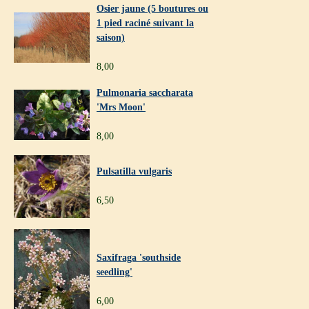
Osier jaune (5 boutures ou
1 pied raciné suivant la
saison)
8,00
Pulmonaria saccharata
'Mrs Moon'
8,00
Pulsatilla vulgaris
6,50
Saxifraga 'southside
seedling'
6,00