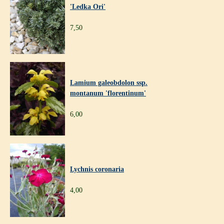
'Ledka Ori'
7,50
Lamium galeobdolon ssp.
montanum 'florentinum'
6,00
Lychnis coronaria
4,00