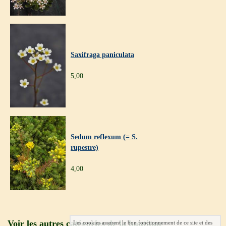
Saxifraga paniculata
5,00
Sedum reflexum (= S.
rupestre)
4,00
Voir les autres catégories de la boutique
Les cookies assurent le bon fonctionnement de ce site et des