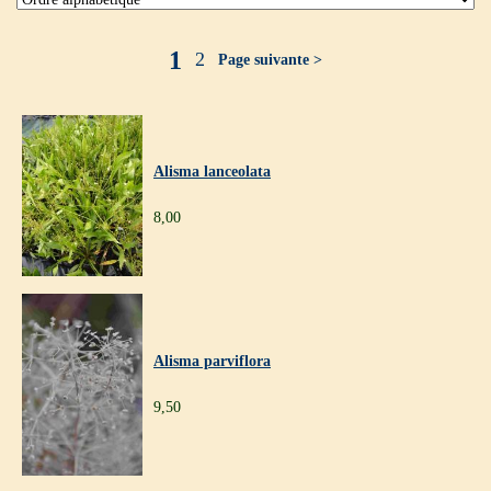
1
2
Page suivante >
Alisma lanceolata
8,00
Alisma parviflora
9,50