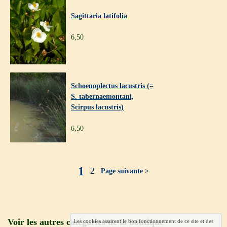
Sagittaria latifolia
6,50
Schoenoplectus lacustris (=
S. tabernaemontani,
Scirpus lacustris)
6,50
1
2
Page suivante >
Voir les autres catégories de la boutique
Les cookies assurent le bon fonctionnement de ce site et des