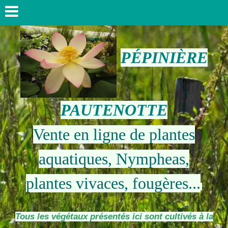
PÉPINIÈRE
PAUTENOTTE
Vente en ligne de plantes
aquatiques, Nympheas,
plantes vivaces, fougères...
Tous les végétaux présentés ici sont cultivés à la