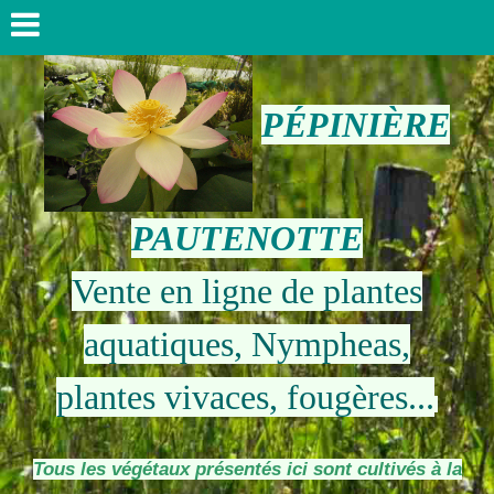
PÉPINIÈRE
PAUTENOTTE
Vente en ligne de plantes
aquatiques, Nympheas,
plantes vivaces, fougères...
Tous les végétaux présentés ici sont cultivés à la