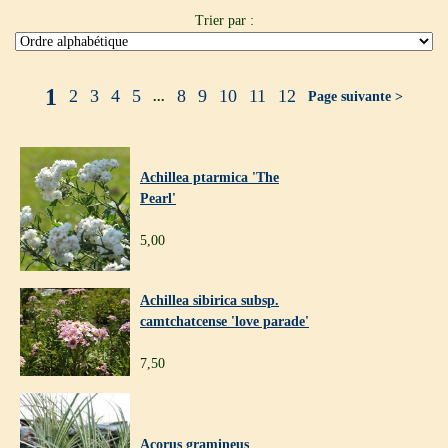
Trier par :
1
2
3
4
5
8
9
10
11
12
...
Page suivante >
Achillea ptarmica 'The
Pearl'
5,00
Achillea sibirica subsp.
camtchatcense 'love parade'
7,50
Acorus gramineus