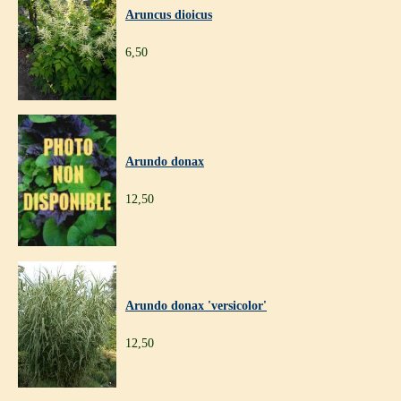
Aruncus dioicus
6,50
Arundo donax
12,50
Arundo donax 'versicolor'
12,50