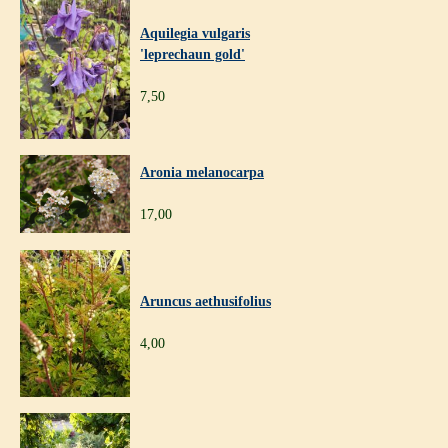
Aquilegia vulgaris
'leprechaun gold'
7,50
Aronia melanocarpa
17,00
Aruncus aethusifolius
4,00