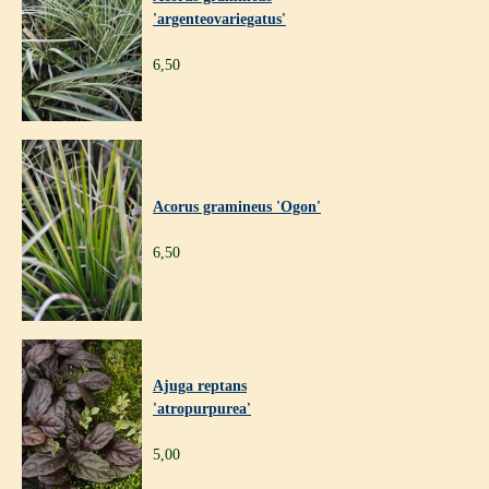
'argenteovariegatus'
6,50
Acorus gramineus 'Ogon'
6,50
Ajuga reptans
'atropurpurea'
5,00