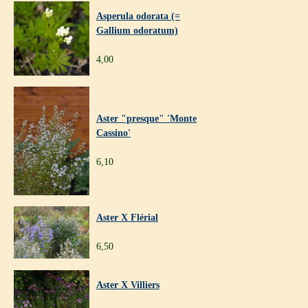
Asperula odorata (=
Gallium odoratum)
4,00
Aster "presque" 'Monte
Cassino'
6,10
Aster X Flérial
6,50
Aster X Villiers