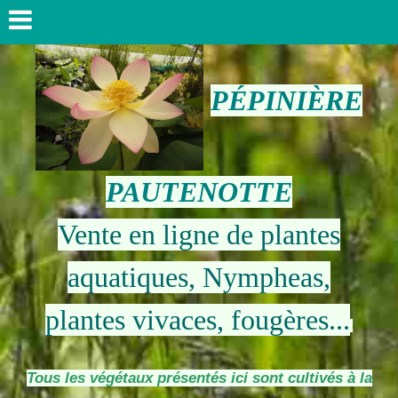
PÉPINIÈRE
PAUTENOTTE
Vente en ligne de plantes
aquatiques, Nympheas,
plantes vivaces, fougères...
Tous les végétaux présentés ici sont cultivés à la