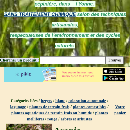
pépinière, dans l'Yonne,
SANS TRAITEMENT CHIMIQUE
selon des techniques
artisanales,
respectueuses de l'environnement et des cycles
naturels.
Chercher un produit
:
Catégories liées /
berges
/
blanc
/
coloration automnale
/
lagunage
/
plantes de terrain frais
/
plantes comestibles
/
Votre
plantes aquatiques de terrain frais ou humide
/
plantes
panier
melliferes
/
rouge
/
arbres et arbustes