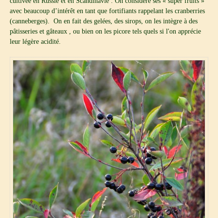
cultivée en Russie et en Scandinavie . On considère ses « super fruits »
avec beaucoup d’intérêt en tant que fortifiants rappelant les cranberries
(canneberges). On en fait des gelées, des sirops, on les intègre à des
pâtisseries et gâteaux , ou bien on les picore tels quels si l'on apprécie
leur légère acidité.