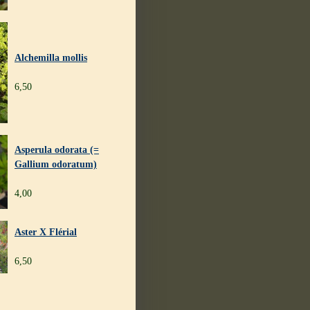
Alchemilla mollis
6,50
Asperula odorata (=
Gallium odoratum)
4,00
Aster X Flérial
6,50