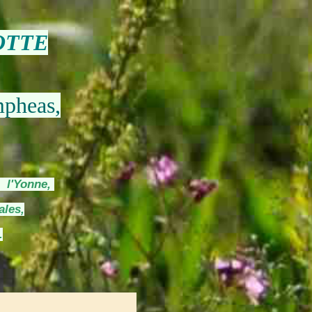
OTTE
mpheas,
s l'Yonne,
ales,
.