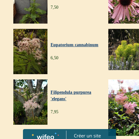
7,50
Eupatorium cannabinum
6,50
Filipendula purpurea
'elegans'
7,95
Créer un site