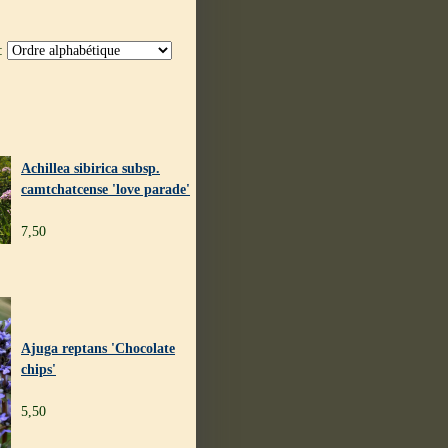
 :
Achillea sibirica subsp.
camtchatcense 'love parade'
7,50
Ajuga reptans 'Chocolate
chips'
5,50