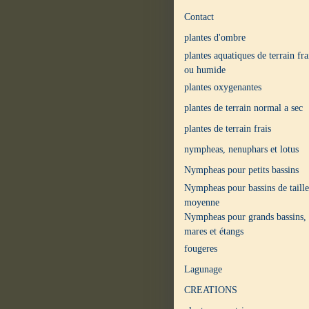
Contact
plantes d'ombre
plantes aquatiques de terrain fra
ou humide
plantes oxygenantes
plantes de terrain normal a sec
plantes de terrain frais
nympheas, nenuphars et lotus
Nympheas pour petits bassins
Nympheas pour bassins de taille
moyenne
Nympheas pour grands bassins,
mares et étangs
fougeres
Lagunage
CREATIONS