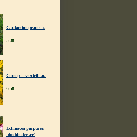
Cardamine pratensis
5,00
Coreopsis verticilliata
6,50
Echinacea purpurea
'double decker'