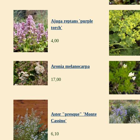
Ajuga reptans 'purple
torch'
4,00
Aronia melanocarpa
17,00
Aster "presque" 'Monte
Cassino'
6,10