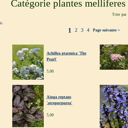
Catégorie plantes melliferes
Trier par
is
1
2
3
4
Page suivante >
Achillea ptarmica 'The
Pearl'
5,00
Ajuga reptans
'atropurpurea'
5,00