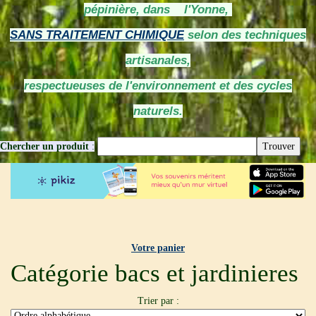
pépinière, dans l'Yonne,
SANS TRAITEMENT CHIMIQUE
selon des techniques
artisanales,
respectueuses de l'environnement et des cycles
naturels.
Chercher un produit
:
Votre panier
Catégorie bacs et jardinieres
Trier par :