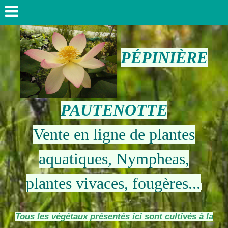
PÉPINIÈRE
PAUTENOTTE
Vente en ligne de plantes
aquatiques, Nympheas,
plantes vivaces, fougères...
Tous les végétaux présentés ici sont cultivés à la