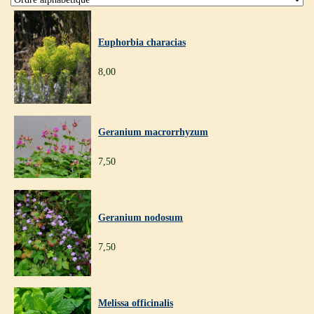
Euphorbia characias
8,00
Geranium macrorrhyzum
7,50
Geranium nodosum
7,50
Melissa officinalis