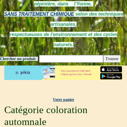
pépinière, dans l'Yonne,
SANS TRAITEMENT CHIMIQUE
selon des techniques
artisanales,
respectueuses de l'environnement et des cycles
naturels.
Chercher un produit
:
Votre panier
Catégorie coloration
automnale