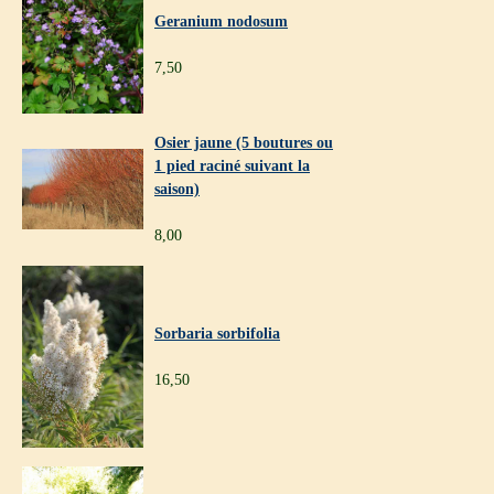
Geranium nodosum
7,50
Osier jaune (5 boutures ou
1 pied raciné suivant la
saison)
8,00
Sorbaria sorbifolia
16,50