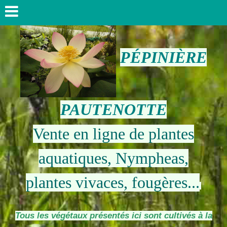
PÉPINIÈRE
PAUTENOTTE
Vente en ligne de plantes
aquatiques, Nympheas,
plantes vivaces, fougères...
Tous les végétaux présentés ici sont cultivés à la