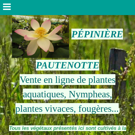
PÉPINIÈRE
PAUTENOTTE
Vente en ligne de plantes
aquatiques, Nympheas,
plantes vivaces, fougères...
Tous les végétaux présentés ici sont cultivés à la