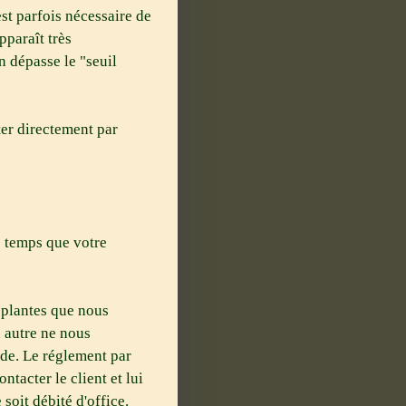
st parfois nécessaire de
pparaît très
 dépasse le "seuil
ter directement par
 temps que votre
plantes que nous
u autre ne nous
nde. Le réglement par
ntacter le client et lui
soit débité d'office.