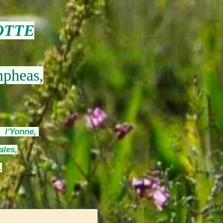
OTTE
mpheas,
s l'Yonne,
ales,
.