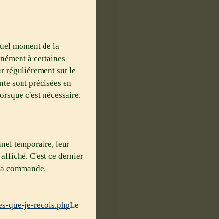
 quel moment de la
nnément à certaines
ur réguliérement sur le
ente sont précisées en
orsque c'est nécessaire.
nnel temporaire, leur
affiché. C'est ce dernier
e la commande.
es-que-je-recois.php
Le