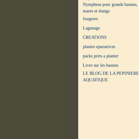
Nympheas pour grands bassins,
mares et étangs
fougeres
Lagunage
CREATIONS
plantes epuratrices
packs prets a planter
Livre sur les bassins
LE BLOG DE LA PEPINIERE
AQUATIQUE