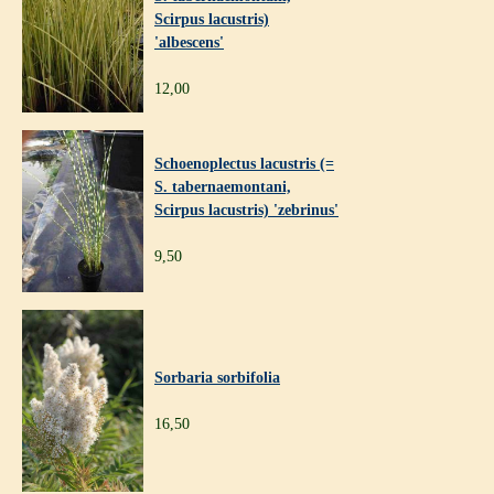
Scirpus lacustris)
'albescens'
12,00
Schoenoplectus lacustris (=
S. tabernaemontani,
Scirpus lacustris) 'zebrinus'
9,50
Sorbaria sorbifolia
16,50