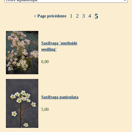
5
1
2
3
4
< Page précédente
Saxifraga 'southside
seedling'
6,00
Saxifraga paniculata
5,00