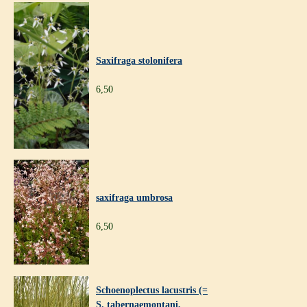
Saxifraga stolonifera
6,50
saxifraga umbrosa
6,50
Schoenoplectus lacustris (=
S. tabernaemontani,