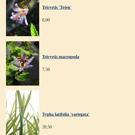
Tricyrtis 'Tojen'
8,00
Tricyrtis macropoda
7,50
Typha latifolia 'variegata'
20,50