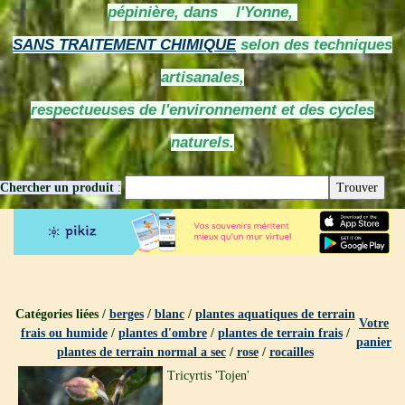
pépinière, dans l'Yonne,
SANS TRAITEMENT CHIMIQUE
selon des techniques
artisanales,
respectueuses de l'environnement et des cycles
naturels.
Chercher un produit
:
Catégories liées /
berges
/
blanc
/
plantes aquatiques de terrain
Votre
frais ou humide
/
plantes d'ombre
/
plantes de terrain frais
/
panier
plantes de terrain normal a sec
/
rose
/
rocailles
Tricyrtis 'Tojen'