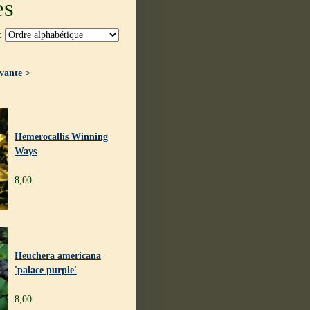
es
 :
vante >
Hemerocallis Winning
Ways
8,00
Heuchera americana
'palace purple'
8,00