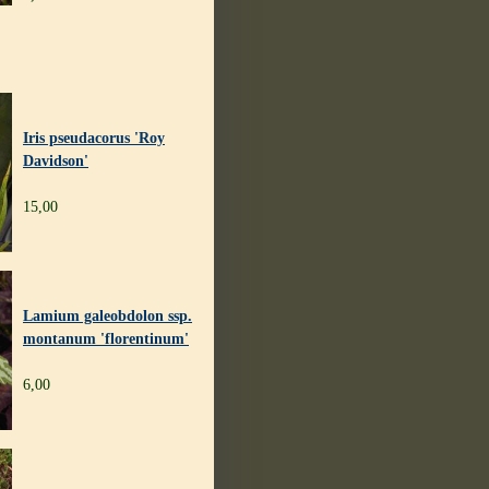
Iris pseudacorus 'Roy
Davidson'
15,00
Lamium galeobdolon ssp.
montanum 'florentinum'
6,00