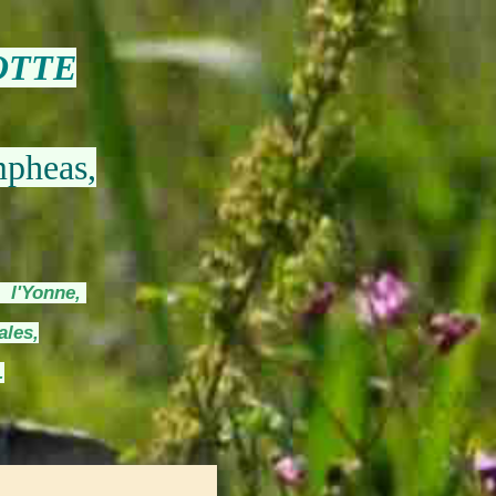
OTTE
mpheas,
s l'Yonne,
ales,
.