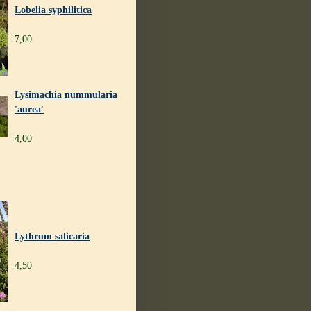
Lobelia syphilitica
7,00
Lysimachia nummularia
'aurea'
4,00
Lythrum salicaria
4,50