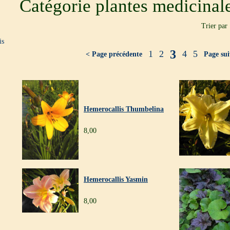
Catégorie plantes medicinal
Trier par
is
3
1
2
4
5
< Page précédente
Page sui
Hemerocallis Thumbelina
8,00
Hemerocallis Yasmin
8,00