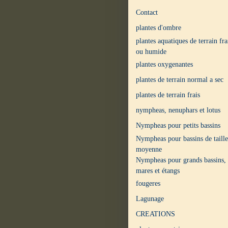
Contact
plantes d'ombre
plantes aquatiques de terrain fra
ou humide
plantes oxygenantes
plantes de terrain normal a sec
plantes de terrain frais
nympheas, nenuphars et lotus
Nympheas pour petits bassins
Nympheas pour bassins de taille
moyenne
Nympheas pour grands bassins,
mares et étangs
fougeres
Lagunage
CREATIONS