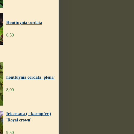
Houttuynia cordata
6,50
houttuynia cordata 'plena'
8,00
Iris ensata ( =kaempferi)
'Royal crown'
9,50