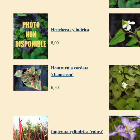
Heuchera cylindrica
8,00
Houttuynia cordata
'chameleon'
6,50
Imperata cylindrica 'rubra'