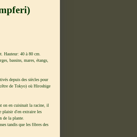
empferi)
et. Hauteur: 40 à 80 cm.
rges, bassins, mares, étangs,
tivés depuis des siècles pour
ncêtre de Tokyo) où Hiroshige
 on en cuisinait la racine, il
 plaisir d'en extraire les
n de la plante.
ses tandis que les fibres des