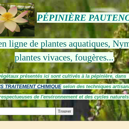
PÉPINIÈRE PAUTEN
en ligne de plantes aquatiques, Ny
plantes vivaces, fougères...
végétaux présentés ici sont cultivés à la pépinière, dan
S TRAITEMENT CHIMIQUE
selon des techniques artisan
respectueuses de l'environnement et des cycles naturels