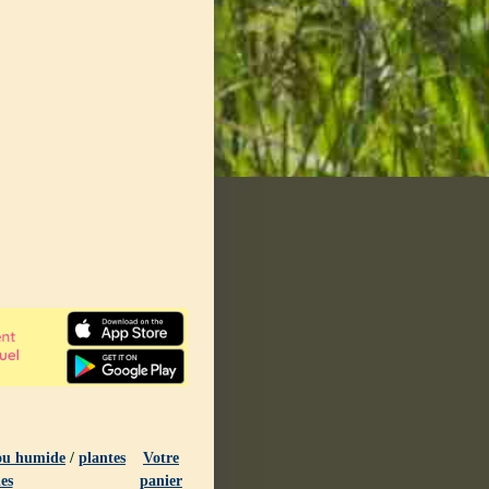
 ou humide
/
plantes
Votre
es
panier