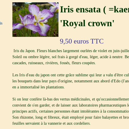
Iris ensata ( =ka
'Royal crown'
is
9,50
euros TTC
Iris du Japon. Fleurs blanches largement ourlées de violet en juin-juill
Soleil ou ombre légère, sol frais à gorgé d'eau, léger, acide à neutre. Be
cascades, ruisseaux, rivières, fossés, fleurs coupées.
Les Iris d'eau du japon ont cette grâce sublime qui leur a valu d'être cul
les bouquets dans leur pays d'origine, notamment aux abord d'Edo (l'a
en a immortalisé les plantations.
Si on leur confère là-bas des vertus médicinales, et qu'occasionnellement
convient de s'en garder, et de laisser aux laboratoires pharmaceutiques le
principes actifs, certaines personnes étant intolérantes à la consommatio
Son rhizome, long et fibreux, était employé pour faire balayettes et bros
feuilles servaient à la vannerie et aux cordeliers.