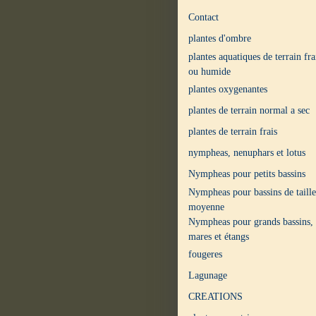
Contact
plantes d'ombre
plantes aquatiques de terrain fra
ou humide
plantes oxygenantes
plantes de terrain normal a sec
plantes de terrain frais
nympheas, nenuphars et lotus
Nympheas pour petits bassins
Nympheas pour bassins de taille
moyenne
Nympheas pour grands bassins,
mares et étangs
fougeres
Lagunage
CREATIONS