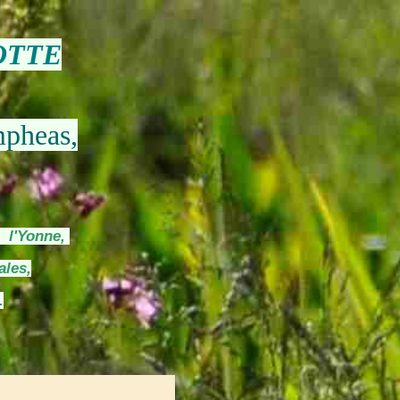
OTTE
mpheas,
s l'Yonne,
ales,
.