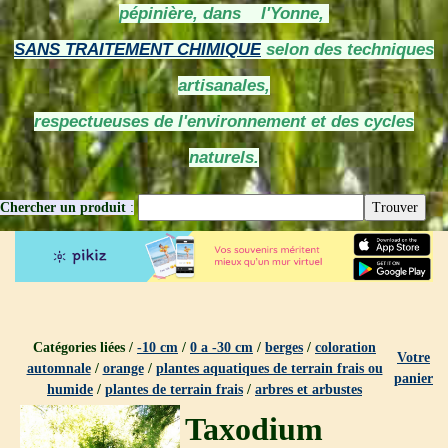
pépinière, dans l'Yonne,
SANS TRAITEMENT CHIMIQUE
selon des techniques
artisanales,
respectueuses de l'environnement et des cycles
naturels.
Chercher un produit
:
Catégories liées /
-10 cm
/
0 a -30 cm
/
berges
/
coloration
Votre
automnale
/
orange
/
plantes aquatiques de terrain frais ou
panier
humide
/
plantes de terrain frais
/
arbres et arbustes
Taxodium