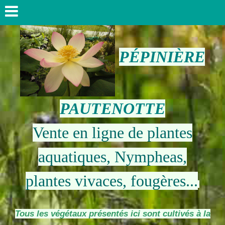
PÉPINIÈRE
PAUTENOTTE
Vente en ligne de plantes
aquatiques, Nympheas,
plantes vivaces, fougères...
Tous les végétaux présentés ici sont cultivés à la