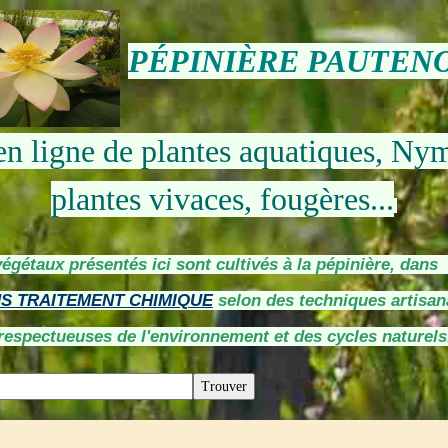
PÉPINIÈRE PAUTEN
en ligne de plantes aquatiques, Ny
plantes vivaces, fougères...
végétaux présentés ici sont cultivés à la pépinière, dan
S TRAITEMENT CHIMIQUE
selon des techniques artisan
respectueuses de l'environnement et des cycles naturels