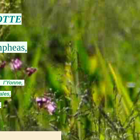
OTTE
mpheas,
s l'Yonne,
ales,
.