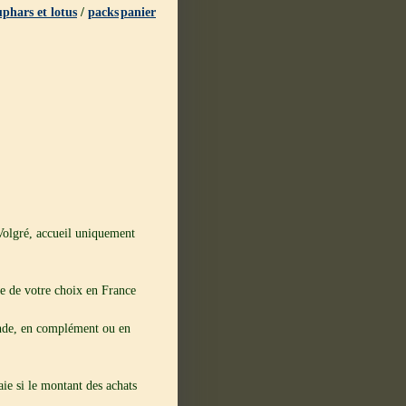
phars et lotus
/
packs
panier
 Volgré, accueil uniquement
sse de votre choix en France
ande, en complément ou en
ie si le montant des achats