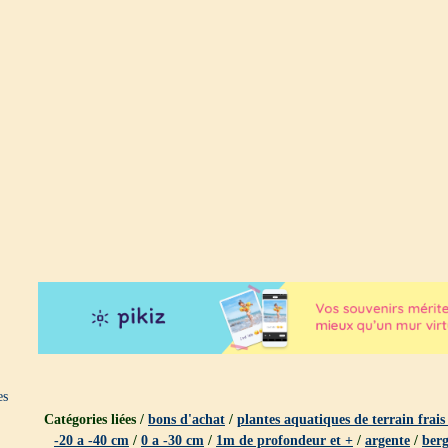
es
Catégories liées /
bons d'achat
/
plantes aquatiques de terrain frai
-20 a -40 cm
/
0 a -30 cm
/
1m de profondeur et +
/
argente
/
berg