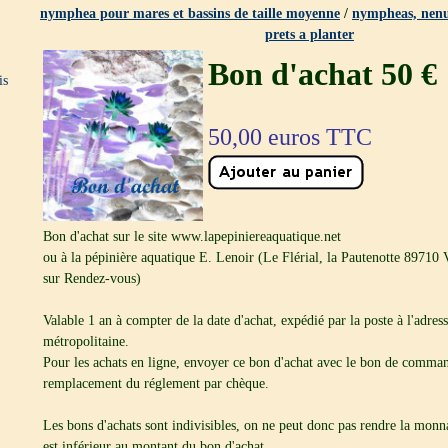
nymphea pour mares et bassins de taille moyenne
/
nympheas, nenu
prets a planter
Bon d'achat 50 €
is
50,00
euros TTC
Bon d'achat sur le site www.lapepiniereaquatique.net
ou à la pépinière aquatique E. Lenoir (Le Flérial, la Pautenotte 89710
sur Rendez-vous)
Valable 1 an à compter de la date d'achat, expédié par la poste à l'adre
métropolitaine.
Pour les achats en ligne, envoyer ce bon d'achat avec le bon de comm
remplacement du réglement par chèque.
Les bons d'achats sont indivisibles, on ne peut donc pas rendre la monna
est inférieur au montant du bon d'achat.