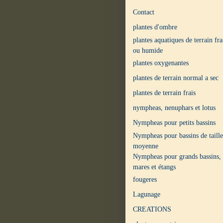
Contact
plantes d'ombre
plantes aquatiques de terrain fra
ou humide
plantes oxygenantes
plantes de terrain normal a sec
plantes de terrain frais
nympheas, nenuphars et lotus
Nympheas pour petits bassins
Nympheas pour bassins de taille
moyenne
Nympheas pour grands bassins,
mares et étangs
fougeres
Lagunage
CREATIONS