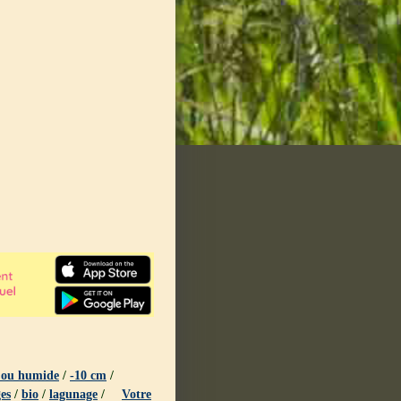
s ou humide
/
-10 cm
/
es
/
bio
/
lagunage
/
Votre