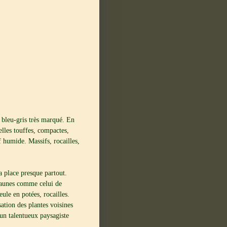
 bleu-gris très marqué. En
elles touffes, compactes,
 humide. Massifs, rocailles,
a place presque partout.
 jaunes comme celui de
eule en potées, rocailles.
sation des plantes voisines
un talentueux paysagiste