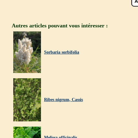
Autres articles pouvant vous intéresser :
Sorbaria sorbifolia
Ribes nigrum, Cassis
Melissa officinalis