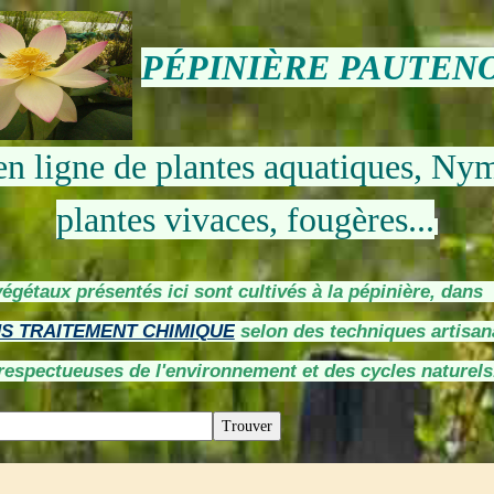
PÉPINIÈRE PAUTEN
en ligne de plantes aquatiques, Ny
plantes vivaces, fougères...
végétaux présentés ici sont cultivés à la pépinière, dan
S TRAITEMENT CHIMIQUE
selon des techniques artisan
respectueuses de l'environnement et des cycles naturels