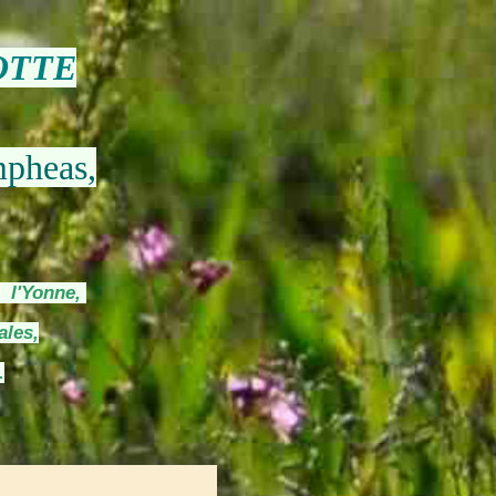
OTTE
mpheas,
s l'Yonne,
ales,
.