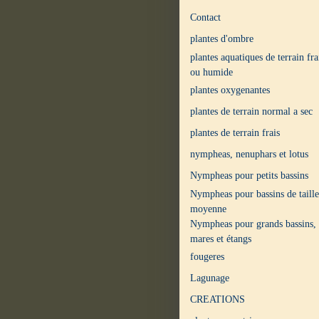
Contact
plantes d'ombre
plantes aquatiques de terrain fra
ou humide
plantes oxygenantes
plantes de terrain normal a sec
plantes de terrain frais
nympheas, nenuphars et lotus
Nympheas pour petits bassins
Nympheas pour bassins de taille
moyenne
Nympheas pour grands bassins,
mares et étangs
fougeres
Lagunage
CREATIONS