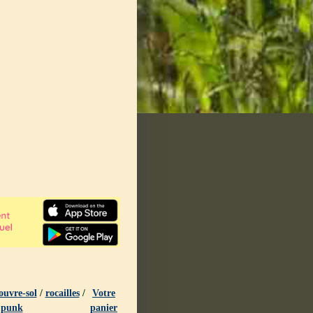
ouvre-sol
/
rocailles
/
Votre
 punk
panier