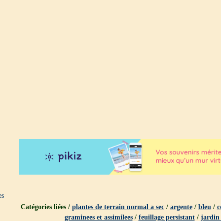
es
Catégories liées /
plantes de terrain normal a sec
/
argente
/
bleu
/
c
graminees et assimilees
/
feuillage persistant
/
jardin