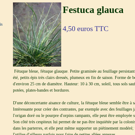
Festuca glauca
is
4,50
euros TTC
Fétuque bleue, fétuque glauque. Petite graminée au feuillage persistant
été, petits épis très clairs dressés, plumeux en fin de saison. Forme de b
d'environ 25 cm de diamètre. Hauteur: 10 à 30 cm, soleil, tous sols sauf
potées, plates-bandes et bordures.
D'une déconcertante aisance de culture, la fétuque bleue semble être à s
Intéressante pour créer des contrastes, par exemple avec des feuillages
l'origan doré ou le pourpre d'orpins rampants, elle peut être employée s
Son côté très cespiteux lui permet de ne pas être inquiétée par la coloni
dans les parterres, et elle peut même supporter un piétinement modéré; 
l'utilise d'ailleurs parfois pour faire de petites allées annexes.