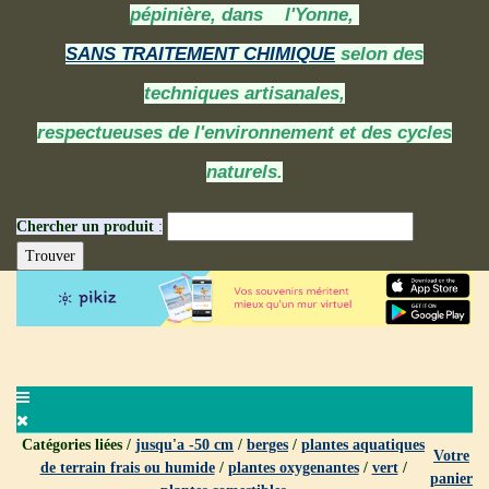
pépinière, dans l'Yonne,
SANS TRAITEMENT CHIMIQUE
selon des
techniques artisanales,
respectueuses de l'environnement et des cycles
naturels.
Chercher un produit
:
Catégories liées /
jusqu'a -50 cm
/
berges
/
plantes aquatiques
Votre
de terrain frais ou humide
/
plantes oxygenantes
/
vert
/
panier