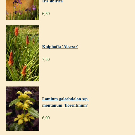
Iris sibirica
6,50
Kniphofia 'Alcazar'
7,50
Lamium galeobdolon ssp.
montanum 'florentinum'
6,00