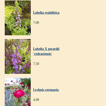
Lobelia syphilitica
7,00
Lobelia X gerardii
'vedrariensis'
7,50
Lychnis coronaria
4,00