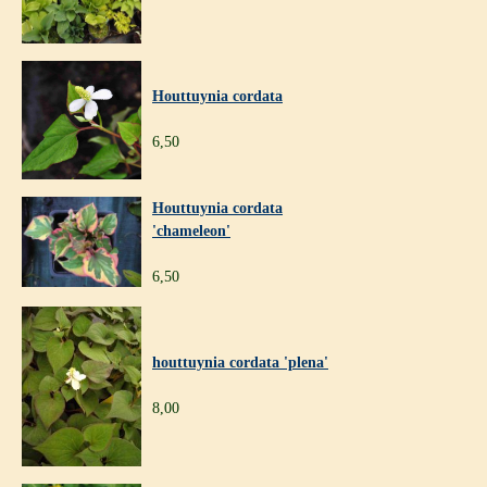
Houttuynia cordata
6,50
Houttuynia cordata
'chameleon'
6,50
houttuynia cordata 'plena'
8,00