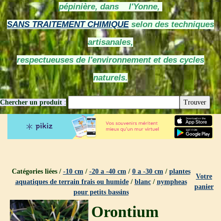
pépinière, dans l'Yonne,
SANS TRAITEMENT CHIMIQUE
selon des techniques
artisanales,
respectueuses de l'environnement et des cycles
naturels.
Chercher un produit
:
Catégories liées /
-10 cm
/
-20 a -40 cm
/
0 a -30 cm
/
plantes
Votre
aquatiques de terrain frais ou humide
/
blanc
/
nympheas
panier
pour petits bassins
Orontium