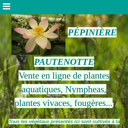
PÉPINIÈRE
PAUTENOTTE
Vente en ligne de plantes
aquatiques, Nympheas,
plantes vivaces, fougères...
Tous les végétaux présentés ici sont cultivés à la