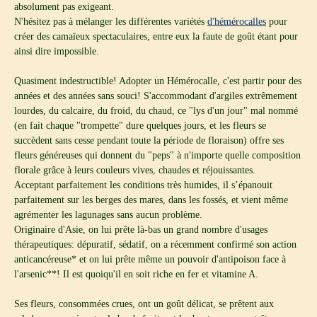
absolument pas exigeant.
N'hésitez pas à mélanger les différentes variétés
d'hémérocalles
pour
créer des camaïeux spectaculaires, entre eux la faute de goût étant pour
ainsi dire impossible.
Quasiment indestructible! Adopter un Hémérocalle, c'est partir pour des
années et des années sans souci! S'accommodant d'argiles extrêmement
lourdes, du calcaire, du froid, du chaud, ce "lys d'un jour" mal nommé
(en fait chaque "trompette" dure quelques jours, et les fleurs se
succèdent sans cesse pendant toute la période de floraison) offre ses
fleurs généreuses qui donnent du "peps" à n'importe quelle composition
florale grâce à leurs couleurs vives, chaudes et réjouissantes.
Acceptant parfaitement les conditions très humides, il s’épanouit
parfaitement sur les berges des mares, dans les fossés, et vient même
agrémenter les lagunages sans aucun problème.
Originaire d'Asie, on lui prête là-bas un grand nombre d'usages
thérapeutiques: dépuratif, sédatif, on a récemment confirmé son action
anticancéreuse* et on lui prête même un pouvoir d'antipoison face à
l'arsenic**! Il est quoiqu'il en soit riche en fer et vitamine A.
Ses fleurs, consommées crues, ont un goût délicat, se prêtent aux