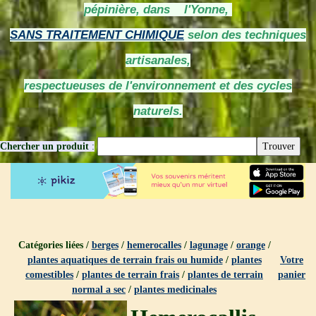
pépinière, dans l'Yonne,
SANS TRAITEMENT CHIMIQUE
selon des techniques
artisanales,
respectueuses de l'environnement et des cycles
naturels.
Chercher un produit
:
Catégories liées /
berges
/
hemerocalles
/
lagunage
/
orange
/
plantes aquatiques de terrain frais ou humide
/
plantes
Votre
comestibles
/
plantes de terrain frais
/
plantes de terrain
panier
normal a sec
/
plantes medicinales