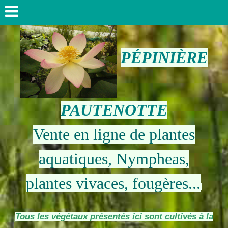
PÉPINIÈRE
PAUTENOTTE
Vente en ligne de plantes
aquatiques, Nympheas,
plantes vivaces, fougères...
Tous les végétaux présentés ici sont cultivés à la