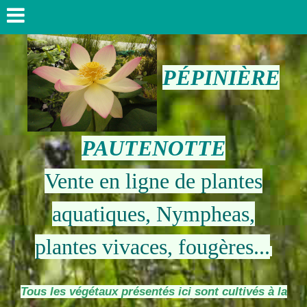
PÉPINIÈRE
PAUTENOTTE
Vente en ligne de plantes
aquatiques, Nympheas,
plantes vivaces, fougères...
Tous les végétaux présentés ici sont cultivés à la