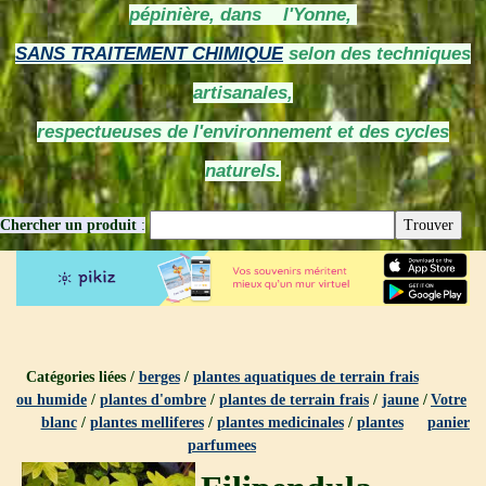
pépinière, dans l'Yonne,
SANS TRAITEMENT CHIMIQUE
selon des techniques
artisanales,
respectueuses de l'environnement et des cycles
naturels.
Chercher un produit
:
Catégories liées /
berges
/
plantes aquatiques de terrain frais
ou humide
/
plantes d'ombre
/
plantes de terrain frais
/
jaune
/
Votre
blanc
/
plantes melliferes
/
plantes medicinales
/
plantes
panier
parfumees