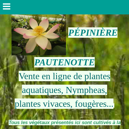
PÉPINIÈRE
PAUTENOTTE
Vente en ligne de plantes
aquatiques, Nympheas,
plantes vivaces, fougères...
Tous les végétaux présentés ici sont cultivés à la