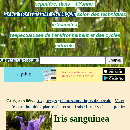
pépinière, dans l'Yonne,
SANS TRAITEMENT CHIMIQUE
selon des techniques
artisanales,
respectueuses de l'environnement et des cycles
naturels.
Chercher un produit
:
Catégories liées /
iris
/
berges
/
plantes aquatiques de terrain
Votre
frais ou humide
/
plantes de terrain frais
/
bleu
/
violet
panier
Iris sanguinea