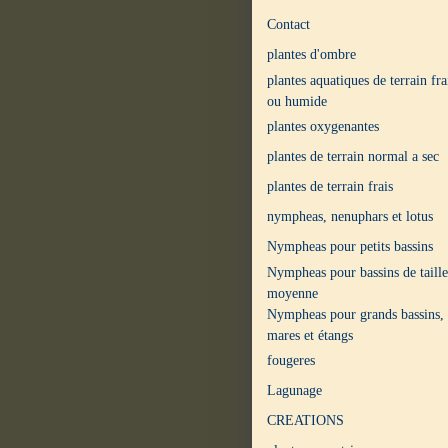
Contact
plantes d'ombre
plantes aquatiques de terrain fra
ou humide
plantes oxygenantes
plantes de terrain normal a sec
plantes de terrain frais
nympheas, nenuphars et lotus
Nympheas pour petits bassins
Nympheas pour bassins de taille
moyenne
Nympheas pour grands bassins,
mares et étangs
fougeres
Lagunage
CREATIONS