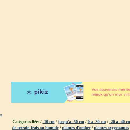
es
Catégories liées /
-10 cm
/
jusqu'a -50 cm
/
0 a -30 cm
/
-20 a -40 c
de terrain frais ou humide
/
plantes d'ombre
/
plantes oxygenantes