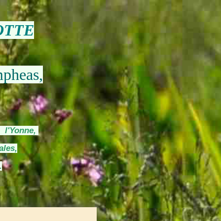
OTTE
mpheas,
s l'Yonne,
ales,
.