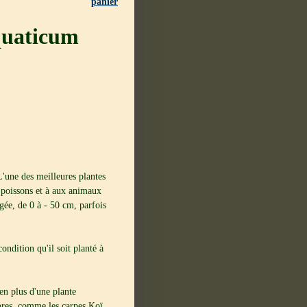
panier
quaticum
'une des meilleures plantes
 poissons et à aux animaux
gée, de 0 à - 50 cm, parfois
condition qu'il soit planté à
en plus d'une plante
ores, comme les carpes Koï.