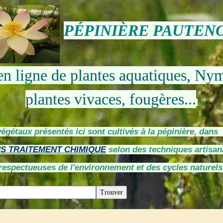
PÉPINIÈRE PAUTEN
en ligne de plantes aquatiques, Ny
plantes vivaces, fougères...
végétaux présentés ici sont cultivés à la pépinière, dan
S TRAITEMENT CHIMIQUE
selon des techniques artisan
respectueuses de l'environnement et des cycles naturels