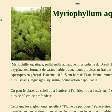
vert
Myriophyllum a
is
Myriophille aquatique, millefeuille aquatique, myriophylle du Brésil. L
oxygénantes, formant de vastes herbiers aquatiques propices au frai des
aquatiques en général. Hauteur: 10 à 15 cm hors de l'eau. Plante immer
plus. Bassins, lagunages, aquarium, bonne action dépolluante.
On peut le placer au soleil ou à l'ombre, à l'intérieur ou à l'extérieur, à 
plus de 30 cm de profondeur.
Celui que les anglophones appellent "Plume de perroquet" s'avère être, 
oxygénante d'exception, un excellent fourrage pour les poissons herbiv