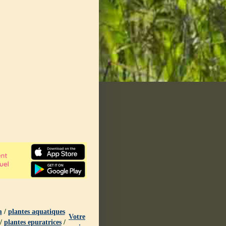
m
/
plantes aquatiques
Votre
/
plantes epuratrices
/