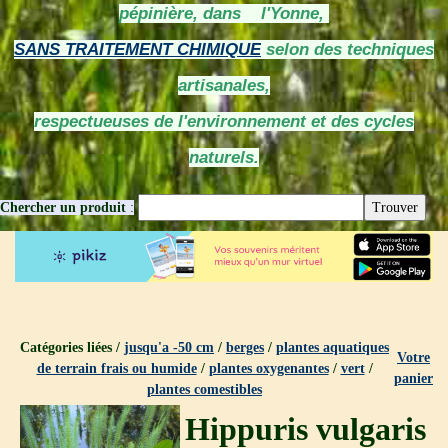
pépinière, dans l'Yonne,
SANS TRAITEMENT CHIMIQUE
selon des techniques
artisanales,
respectueuses de l'environnement et des cycles
naturels.
Chercher un produit
:
Catégories liées /
jusqu'a -50 cm
/
berges
/
plantes aquatiques
Votre
de terrain frais ou humide
/
plantes oxygenantes
/
vert
/
panier
plantes comestibles
Hippuris vulgaris